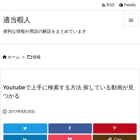

Feedly
RSS
適当暇人

便利な情報や用語の解説をまとめています

メニュ

サイド

ホーム
>

情報

前へ

Youtubeで上手に検索する方法 探している動画が見
次へ
つかる

検索

2017年9月25日
Copy